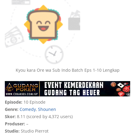
Kyou kara Ore wa Sub Indo Batch Eps 1-10 Lengkap
Episode:
10 Episode
Genre:
Comedy
,
Shounen
Skor:
8.11 (scored by 4,372 users)
Produser:
–
Studio:
Studio Pierrot