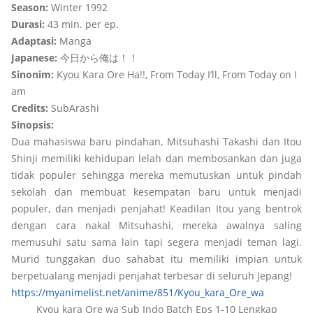
Season:
Winter 1992
Durasi:
43 min. per ep.
Adaptasi:
Manga
Japanese:
今日から俺は！！
Sinonim:
Kyou Kara Ore Ha!!, From Today I’ll, From Today on I
am
Credits:
SubArashi
Sinopsis:
Dua mahasiswa baru pindahan, Mitsuhashi Takashi dan Itou
Shinji memiliki kehidupan lelah dan membosankan dan juga
tidak populer sehingga mereka memutuskan untuk pindah
sekolah dan membuat kesempatan baru untuk menjadi
populer, dan menjadi penjahat! Keadilan Itou yang bentrok
dengan cara nakal Mitsuhashi, mereka awalnya saling
memusuhi satu sama lain tapi segera menjadi teman lagi.
Murid tunggakan duo sahabat itu memiliki impian untuk
berpetualang menjadi penjahat terbesar di seluruh Jepang!
https://myanimelist.net/anime/851/Kyou_kara_Ore_wa
Kyou kara Ore wa Sub Indo Batch Eps 1-10 Lengkap