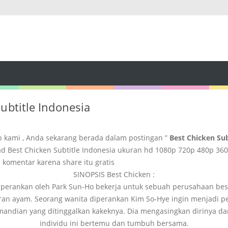
ubtitle Indonesia
b kami , Anda sekarang berada dalam postingan ”
Best Chicken Sub
 Best Chicken Subtitle Indonesia ukuran hd 1080p 720p 480p 36
 komentar karena share itu gratis
SINOPSIS Best Chicken :
iperankan oleh Park Sun-Ho bekerja untuk sebuah perusahaan be
ran ayam. Seorang wanita diperankan Kim So-Hye ingin menjadi pe
mandian yang ditinggalkan kakeknya. Dia mengasingkan dirinya da
individu ini bertemu dan tumbuh bersama.