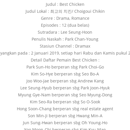
Judul : Best Chicken
Judul Lokal : 최고의 치킨/ Choigoui Chikin
Genre : Drama, Romance
Episodes : 12 (dua belas)
Sutradara : Lee Seung-Hoon
Penulis Naskah : Park Chan-Young
Stasiun Channel : Dramax
ayangkan pada : 2 Januari 2019, setiap hari Rabu dan Kamis pukul 
Detail Daftar Pemain Best Chicken :
Park Sun-Ho berperan sbg Park Choi-Go
Kim So-Hye berperan sbg Seo Bo-A
Joo Woo-Jae berperan sbg Andrew Kang
Lee Seung-Hyub berperan sbg Park Joon-Hyuk
Myung Gye-Nam berperan sbg Seo Myung-Dong
Kim Seo-Ra berperan sbg So O-Sook
Hong Soon-Chang berperan sbg real estate agent
Son Min-Ji berperan sbg Hwang Min-A
Jun Sung-Hwan berperan sbg Oh Young-Ho
Yoo Moon-Chi berperan sbg Kim Kyu-Man