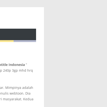
title Indonesia
”
0p 240p 3gp mhd hrq
sar. Mimpinya adalah
nulis webtoon. Dia
ri masyarakat. Kedua