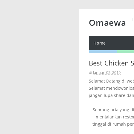
Omaewa
Home
Best Chicken S
di
Januari 02, 2019
Selamat Datang di we
Selamat mendowonload
jangan lupa share dan
Seorang pria yang d
menjalankan resto
tinggal di rumah pe