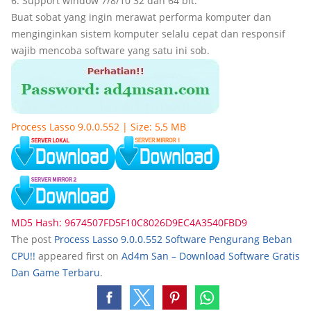
6. Support window 7/8/10 32 dan 64 bit.
Buat sobat yang ingin merawat performa komputer dan
menginginkan sistem komputer selalu cepat dan responsif
wajib mencoba software yang satu ini sob.
Process Lasso 9.0.0.552 | Size: 5,5 MB
MD5 Hash: 9674507FD5F10C8026D9EC4A3540FBD9
The post
Process Lasso 9.0.0.552 Software Pengurang Beban
CPU!!
appeared first on
Ad4m San – Download Software Gratis
Dan Game Terbaru
.