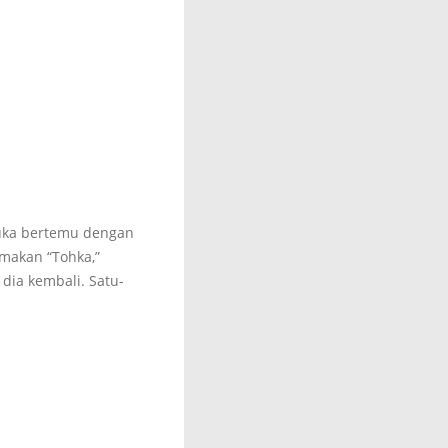
tsuka bertemu dengan
amakan “Tohka,”
dia kembali. Satu-