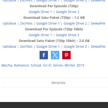
Uptobox
|
ZxcFiles
|
Google Drive 1
|
Google Drive 2
|
DewaFile
Download Per Episode (720p)
Google Drive 1
|
Google Drive 2
Download Satu Paket (720p) – 1.2 GB
Uptobox
|
ZxcFiles
|
Google Drive 1
|
Google Drive 2
|
DewaFile
Download Per Episode (720p 10bit)
Google Drive 1
|
Google Drive 2
Download Satu Paket (720p 10bit) – 2.0 GB
Uptobox
|
ZxcFiles
|
Google Drive 1
|
Google Drive 2
|
DewaFile
,
Mecha
,
Romance
,
School
,
Sci-Fi
,
Series
,
Winter 2019
Beranda