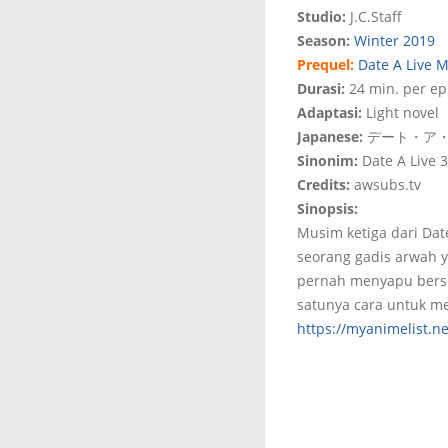
Studio:
J.C.Staff
Season:
Winter 2019
Prequel:
Date A Live 
Durasi:
24 min. per ep
Adaptasi:
Light novel
Japanese:
デート・ア・
Sinonim:
Date A Live 3
Credits:
awsubs.tv
Sinopsis:
Musim ketiga dari Date
seorang gadis arwah y
pernah menyapu bersih
satunya cara untuk m
https://myanimelist.