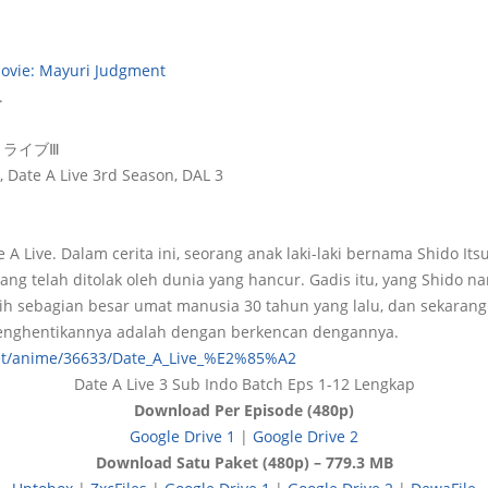
Movie: Mayuri Judgment
.
ライブⅢ
, Date A Live 3rd Season, DAL 3
 A Live. Dalam cerita ini, seorang anak laki-laki bernama Shido I
ang telah ditolak oleh dunia yang hancur. Gadis itu, yang Shido n
 sebagian besar umat manusia 30 tahun yang lalu, dan sekarang 
enghentikannya adalah dengan berkencan dengannya.
net/anime/36633/Date_A_Live_%E2%85%A2
Date A Live 3 Sub Indo Batch Eps 1-12 Lengkap
Download Per Episode (480p)
Google Drive 1
|
Google Drive 2
Download Satu Paket (480p) – 779.3 MB