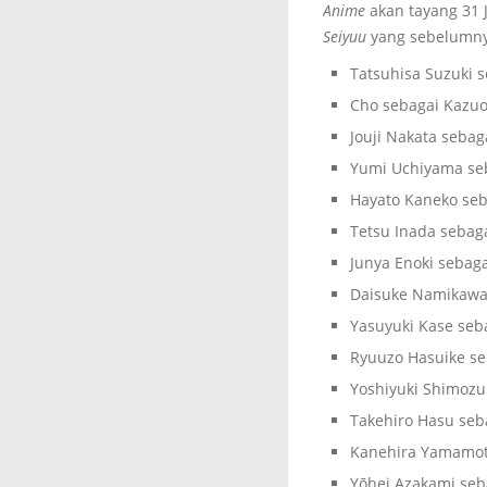
Anime
akan tayang 31 J
Seiyuu
yang sebelumny
Tatsuhisa Suzuki 
Cho sebagai Kazu
Jouji Nakata sebag
Yumi Uchiyama se
Hayato Kaneko seb
Tetsu Inada sebaga
Junya Enoki sebag
Daisuke Namikawa 
Yasuyuki Kase seb
Ryuuzo Hasuike se
Yoshiyuki Shimozum
Takehiro Hasu seb
Kanehira Yamamoto
Yōhei Azakami seb