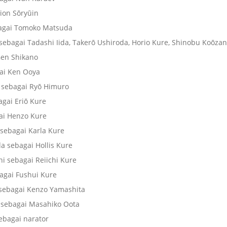
ion Sōryūin
bagai Tomoko Matsuda
sebagai Tadashi Iida, Takerō Ushiroda, Horio Kure, Shinobu Koōza
 Gen Shikano
ai Ken Ooya
 sebagai Ryō Himuro
gai Eriō Kure
ai Henzo Kure
sebagai Karla Kure
a sebagai Hollis Kure
i sebagai Reiichi Kure
agai Fushui Kure
sebagai Kenzo Yamashita
 sebagai Masahiko Oota
ebagai narator