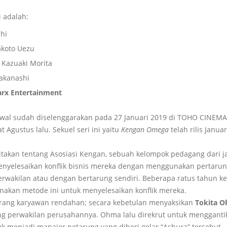
i adalah:
shi
akoto Uezu
 Kazuaki Morita
akanashi
arx Entertainment
al sudah diselenggarakan pada 27 Januari 2019 di TOHO CINEMAS
 Agustus lalu. Sekuel seri ini yaitu
Kengan Omega
telah rilis Januar
takan tentang Asosiasi Kengan, sebuah kelompok pedagang dari 
yelesaikan konflik bisnis mereka dengan menggunakan pertarun
erwakilan atau dengan bertarung sendiri. Beberapa ratus tahun k
akan metode ini untuk menyelesaikan konflik mereka.
rang karyawan rendahan; secara kebetulan menyaksikan
Tokita 
ng perwakilan perusahannya. Ohma lalu direkrut untuk menggant
k menjadi manajer petarung yang diberi gelar “Ashura” tersebut.