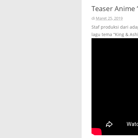
Teaser Anime 
di
Maret 25, 2019
Staf produksi dari ad
lagu tema “King & Ash