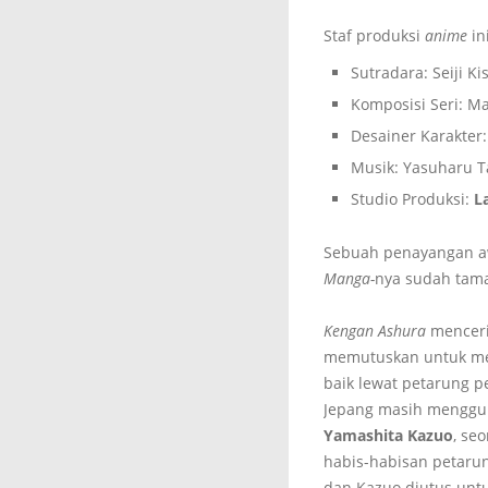
Staf produksi
anime
in
Sutradara: Seiji Ki
Komposisi Seri: M
Desainer Karakter:
Musik: Yasuharu T
Studio Produksi:
L
Sebuah penayangan aw
Manga-
nya sudah tamat
Kengan Ashura
menceri
memutuskan untuk men
baik lewat petarung p
Jepang masih menggun
Yamashita
Kazuo
,
seo
habis-habisan petaru
dan Kazuo diutus untu