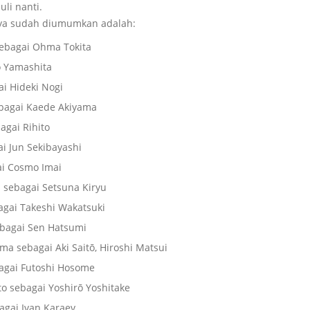
uli nanti.
a sudah diumumkan adalah:
sebagai Ohma Tokita
o Yamashita
ai Hideki Nogi
bagai Kaede Akiyama
agai Rihito
i Jun Sekibayashi
ai Cosmo Imai
sebagai Setsuna Kiryu
agai Takeshi Wakatsuki
bagai Sen Hatsumi
a sebagai Aki Saitō, Hiroshi Matsui
agai Futoshi Hosome
 sebagai Yoshirō Yoshitake
agai Ivan Karaev