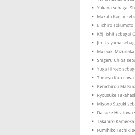
Yukana sebagai Sh
Makoto Koichi se
Eiichirō Tokumoto 
Kōji Ishii sebagai
Jin Urayama sebag
Masaaki Mizunaka
Shigeru Chiba seba
Yuga Hirose sebag
Tomoyo Kurosawa 
Kenichirou Matsud
Ryousuke Takahash
Misono Suzuki seb
Daisuke Hirakawa 
Takahiro Kameoka
Fumihiko Tachiki s