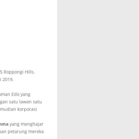
 Roppongi Hills.
i 2019.
jaman Edo yang
gan satu lawan satu
emudian korporasi
Ohma
yang menghajar
ikan petarung mereka