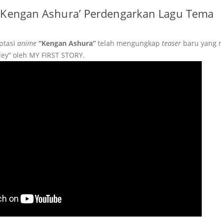
‘Kengan Ashura’ Perdengarkan Lagu Tema
aptasi
anime
“Kengan Ashura”
telah mengungkap
teaser
baru yang
ley” oleh MY FIRST STORY.