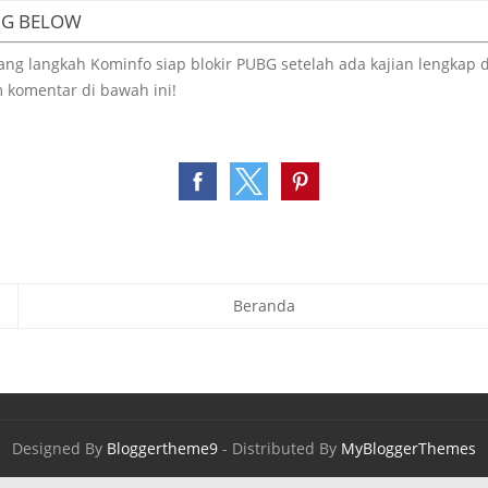
NG BELOW
g langkah Kominfo siap blokir PUBG setelah ada kajian lengkap d
 komentar di bawah ini!
Beranda
Designed By
Bloggertheme9
- Distributed By
MyBloggerThemes