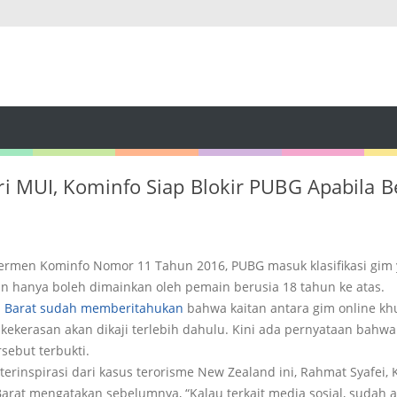
ari MUI, Kominfo Siap Blokir PUBG Apabila 
Permen Kominfo Nomor 11 Tahun 2016, PUBG masuk klasifikasi gi
n hanya boleh dimainkan oleh pemain berusia 18 tahun ke atas.
a Barat sudah memberitahukan
bahwa kaitan antara gim online k
 kekerasan akan dikaji terlebih dahulu. Kini ada pernyataan bahwa
sebut terbukti.
terinspirasi dari kasus terorisme New Zealand ini, Rahmat Syafei,
Barat mengatakan sebelumnya, “Kalau terkait media sosial, sudah