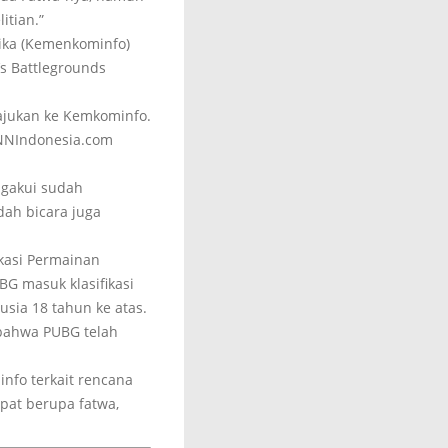
itian.”
tika (Kemenkominfo)
s Battlegrounds
ajukan ke Kemkominfo.
CNNIndonesia.com
gakui sudah
dah bicara juga
ikasi Permainan
BG masuk klasifikasi
sia 18 tahun ke atas.
 bahwa PUBG telah
fo terkait rencana
pat berupa fatwa,