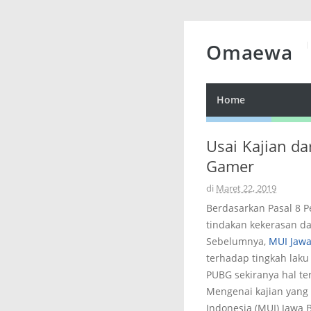
Omaewa
Home
Usai Kajian d
Gamer
di
Maret 22, 2019
Berdasarkan Pasal 8 
tindakan kekerasan da
Sebelumnya,
MUI Jaw
terhadap tingkah laku
PUBG sekiranya hal ter
Mengenai kajian yang 
Indonesia (MUI) Jawa 