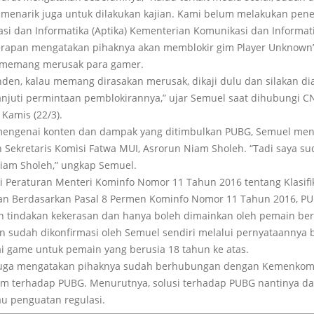
 menarik juga untuk dilakukan kajian. Kami belum melakukan penel
ikasi dan Informatika (Aptika) Kementerian Komunikasi dan Informa
erapan mengatakan pihaknya akan memblokir gim Player Unknown’
ai memang merusak para gamer.
den, kalau memang dirasakan merusak, dikaji dulu dan silakan di
anjuti permintaan pemblokirannya,” ujar Semuel saat dihubungi 
 Kamis (22/3).
mengenai konten dan dampak yang ditimbulkan PUBG, Semuel men
Sekretaris Komisi Fatwa MUI, Asrorun Niam Sholeh. “Tadi saya su
iam Sholeh,” ungkap Semuel.
i Peraturan Menteri Kominfo Nomor 11 Tahun 2016 tentang Klasif
, dan Berdasarkan Pasal 8 Permen Kominfo Nomor 11 Tahun 2016, PU
 tindakan kekerasan dan hanya boleh dimainkan oleh pemain beru
pun sudah dikonfirmasi oleh Semuel sendiri melalui pernyataannya
gai game untuk pemain yang berusia 18 tahun ke atas.
juga mengatakan pihaknya sudah berhubungan dengan Kemenkomin
am terhadap PUBG. Menurutnya, solusi terhadap PUBG nantinya da
u penguatan regulasi.