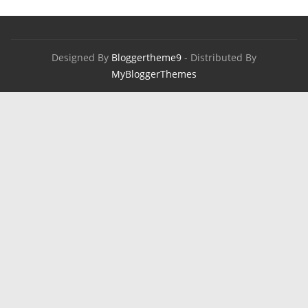
Designed By
Bloggertheme9
- Distributed By
MyBloggerThemes