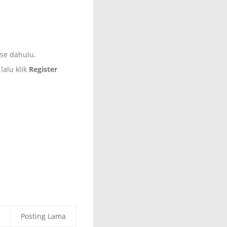
ose dahulu.
alu klik
Register
Posting Lama