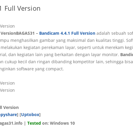
 Full Version
BAGAS31 –
Bandicam 4.4.1 Full Version
adalah sebuah so
mpu menghasilkan gambar yang maksimal dan kualitas tinggi. Soft
g melakukan kegiatan perekaman layar, seperti untuk merekam keg
al, dan kegiatan lain yang berkaitan dengan layar monitor.
Bandic
an cukup kecil dan ringan dibanding kompetitor lain, sehingga bis
nginkan software yang compact.
l Version
ppyshare
] [
Uptobox
]
gas31.info |
Tested
on: Windows 10