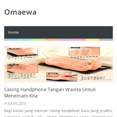
Omaewa
Home
Casing Handphone Tangan Wanita Untuk
Menemani Kita
di
Juli 04, 2019
Bagi kalian yang mencari
casing
handphone
baru yang praktis,
sekarang sudah ada
casing
handphone
yang menyerupai