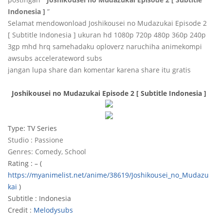
Indonesia ]
”
Selamat mendowonload Joshikousei no Mudazukai Episode 2
[ Subtitle Indonesia ] ukuran hd 1080p 720p 480p 360p 240p
3gp mhd hrq samehadaku oploverz naruchiha animekompi
awsubs accelerateword subs
jangan lupa share dan komentar karena share itu gratis
Joshikousei no Mudazukai Episode 2 [ Subtitle Indonesia ]
Type: TV Series
Studio : Passione
Genres: Comedy, School
Rating : – (
https://myanimelist.net/anime/38619/Joshikousei_no_Mudazu
kai
)
Subtitle : Indonesia
Credit :
Melodysubs