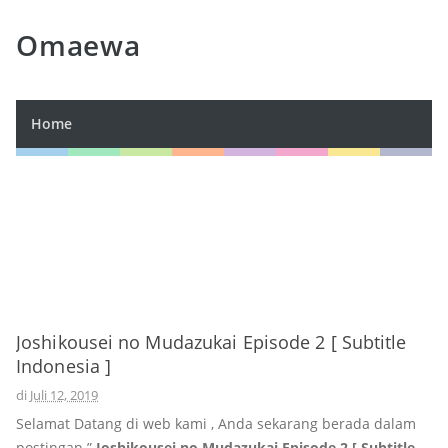
Omaewa
Home
Joshikousei no Mudazukai Episode 2 [ Subtitle
Indonesia ]
di
Juli 12, 2019
Selamat Datang di web kami , Anda sekarang berada dalam
postingan ”
Joshikousei no Mudazukai Episode 2 [ Subtitle