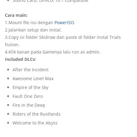
Sound Card: DirectX 10.1 Compatible
Cara main:
1.Mount file iso dengan
PowerISO
.
2.Jalankan setup dan instal.
3.Copy isi folder Skidrow dan paste di folder instal Trials
Fusion.
4.Klik kanan pada Gamenya lalu run as admin.
Included DLCs:
After the Incident
Awesome Level Max
Empire of the Sky
Fault One Zero
Fire in the Deep
Riders of the Rustlands
Welcome to the Abyss