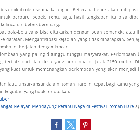
bisa diikuti oleh semua kalangan. Beberapa bebek akan dilepas 
untuk berburu bebek. Tentu saja, hasil tangkapan itu bisa di
 kelincahan bebek berenang.
apat bola-bola yang bisa ditukarkan dengan buah semangka atau 
ke daratan. Mengantisipasi kejadian yang tidak diharapkan, penjag
omba ini berjalan dengan lancar.
erlombaan yang paling ditunggu-tunggu masyarakat. Perlombaa
ng terbaik dari tiap desa yang berlomba di jarak 2150 meter. D
ik yang kuat untuk memenangkan perlombaan yang akan menjadi
.
 dan laut. Unsur-unsur dalam Itoman Hare ini tepat bagi kamu ya
n kegiatan yang tidak terlupakan.
huber
angat Nelayan Mendayung Perahu Naga di Festival Itoman Hare
ap