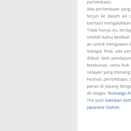
perlombaan.
Ada perlombaan yang 
terjun ke dalam air 
berhasil mengalahkan
Tidak hanya itu, terd
setelah kamu kembali 
air untuk mengawasi l
Sebagai final, ada p
diikuti oleh pendayu
ketekunan, serta fis
nelayan yang menang
Festival, perlombaan,
panas di Jepang denga
All images
:
festivalgo.
The post
Saksikan Sem
Japanese Station
.