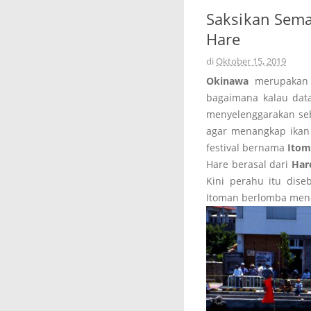
Saksikan Sema
Hare
di
Oktober 15, 2019
Okinawa
merupaka
bagaimana kalau da
menyelenggarakan seb
agar menangkap ikan 
festival bernama
Itom
Hare berasal dari
Har
Kini perahu itu dis
Itoman berlomba mend