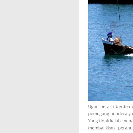
Ugan berarti berdoa 
pemegang bendera yan
Yang tidak kalah men
membalikkan perah