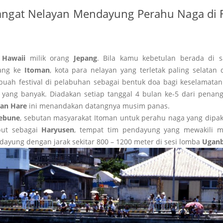
ngat Nelayan Mendayung Perahu Naga di F
n
Hawaii
milik orang
Jepang
. Bila kamu kebetulan berada di s
tang ke
Itoman
, kota para nelayan yang terletak paling selatan 
uah festival di pelabuhan sebagai bentuk doa bagi keselamata
yang banyak. Diadakan setiap tanggal 4 bulan ke-5 dari penang
an Hare
ini menandakan datangnya musim panas.
ebune
, sebutan masyarakat Itoman untuk perahu naga yang dipak
ebut sebagai
Haryusen
, tempat tim pendayung yang mewakili m
ayung dengan jarak sekitar 800 – 1200 meter di sesi lomba
Uganb