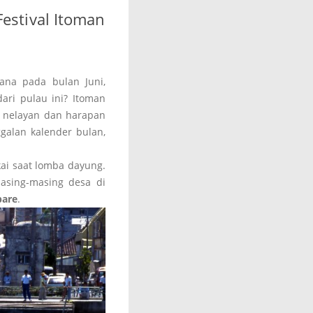
estival Itoman
ana pada bulan Juni,
dari pulau ini? Itoman
n nelayan dan harapan
galan kalender bulan,
ai saat lomba dayung.
asing-masing desa di
are
.