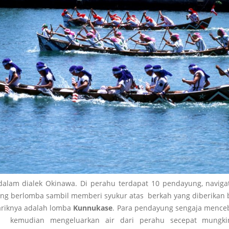
dalam dialek Okinawa. Di perahu terdapat 10 pendayung, naviga
g berlomba sambil memberi syukur atas berkah yang diberikan b
ariknya adalah lomba
Kunnukase
. Para pendayung sengaja menceb
u kemudian mengeluarkan air dari perahu secepat mungki