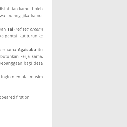
disini dan kamu boleh
bawa pulang jika kamu
ikan
Tai
(
red sea bream
)
a pantai ikut turun ke
n bernama
Agaisubu
itu
ibutuhkan kerja sama,
 kebanggaan bagi desa
ng ingin memulai musim
peared first on