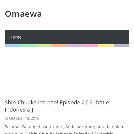
Omaewa
Home
Shin Chuuka Ichiban! Episode 2 [ Subtitle
Indonesia ]
di
Oktober 18, 2019
Selamat Datang di web kami , Anda sekarang berada dalam
postingan ”
Shin Chuuka Ichiban! Episode 2 [ Subtitle