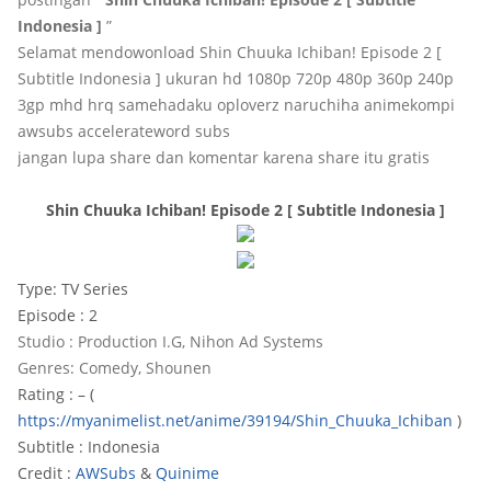
Indonesia ]
”
Selamat mendowonload Shin Chuuka Ichiban! Episode 2 [
Subtitle Indonesia ] ukuran hd 1080p 720p 480p 360p 240p
3gp mhd hrq samehadaku oploverz naruchiha animekompi
awsubs accelerateword subs
jangan lupa share dan komentar karena share itu gratis
Shin Chuuka Ichiban! Episode 2 [ Subtitle Indonesia ]
Type: TV Series
Episode : 2
Studio : Production I.G, Nihon Ad Systems
Genres: Comedy, Shounen
Rating : – (
https://myanimelist.net/anime/39194/Shin_Chuuka_Ichiban
)
Subtitle : Indonesia
Credit :
AWSubs
&
Quinime