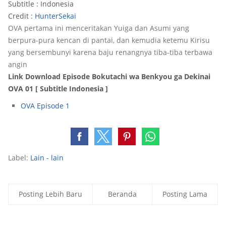
Subtitle : Indonesia
Credit :
HunterSekai
OVA pertama ini menceritakan Yuiga dan Asumi yang
berpura-pura kencan di pantai, dan kemudia ketemu Kirisu
yang bersembunyi karena baju renangnya tiba-tiba terbawa
angin
Link Download Episode Bokutachi wa Benkyou ga Dekinai
OVA 01 [ Subtitle Indonesia ]
OVA Episode 1
Label:
Lain - lain
Posting Lebih Baru
Beranda
Posting Lama