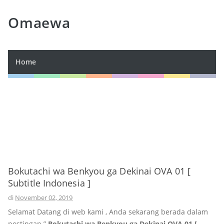
Omaewa
Home
Bokutachi wa Benkyou ga Dekinai OVA 01 [
Subtitle Indonesia ]
di
November 02, 2019
Selamat Datang di web kami , Anda sekarang berada dalam
postingan ”
Bokutachi wa Benkyou ga Dekinai OVA 01 [