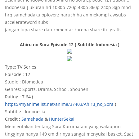
Indonesia ] ukuran hd 1080p 720p 480p 360p 240p 3gp mhd
hrq samehadaku oploverz naruchiha animekompi awsubs
accelerateword subs
jangan lupa share dan komentar karena share itu gratis
Ahiru no Sora Episode 12 [ Subtitle Indonesia ]
Type: TV Series
Episode : 12
Studio : Diomedea
Genres: Sports, Drama, School, Shounen
Rating : 7.64 (
https://myanimelist.net/anime/37403/Ahiru_no_Sora
)
Subtitle : Indonesia
Credit :
Samehada
&
HunterSekai
Menceritakan tentang Sora Kurumatani yang walaupun
tingginya hanya 149 cm dirinya sangat menyukai basket. Saat