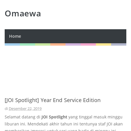
Omaewa
Home
[JOI Spotlight] Year End Service Edition
di
Desember 22, 2019
Selamat datang di
JOI Spotlight
yang tinggal masuk minggu
liburan ini. Mendekati akhir tahun ini tentunya staf JOI akan
memberikan impresi untuk seri yang hadir di minggu ini.