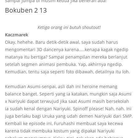
Sampai jumpa di musim kedua jika beneran ada!
Bokuben 2 13
Ketiga orang ini butuh shoutout!
Kaczmarek
Okay, hehehe. Baru detik-detik awal, saya sudah harus
mengomentari 3D dancenya karena…..kenapa kagak ngedip
matanya itu bertiga? Sampai penampilan mereka berlanjut
setelah segmen animasi pembuka. Yap, akhirnya ngedip.
Kemudian, tentu saja seperti foto dibawah, detailnya itu loh.
Kemudian Asumi-senpai, asli dah ini heroine memang
balance banget. Seperti yang ia katakan, mungkin saja Asumi
x Nariyuki dapat terwujud jika saat Asumi masih bersekolah
ia sudah kenal dengan Nariyuki. Spinoff please! Nah, nah. Ini
juga berlaku bagi Uruka yang udah demen Nariyuki dari SMP.
Kembali ke episode ini, Furuhashi membuat saya kecewa
karena tidak membuka kostum yang dipakai Nariyuki