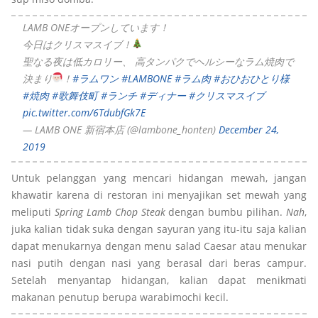
LAMB ONEオープンしています！
今日はクリスマスイブ！
聖なる夜は低カロリー、 高タンパクでヘルシーなラム焼肉で
決まり
！
#ラムワン
#LAMBONE
#ラム肉
#おひおひとり様
#焼肉
#歌舞伎町
#ランチ
#ディナー
#クリスマスイブ
pic.twitter.com/6TdubfGk7E
— LAMB ONE 新宿本店 (@lambone_honten)
December 24,
2019
Untuk pelanggan yang mencari hidangan mewah, jangan
khawatir karena di restoran ini menyajikan set mewah yang
meliputi
Spring Lamb Chop Steak
dengan bumbu pilihan.
Nah
,
juka kalian tidak suka dengan sayuran yang itu-itu saja kalian
dapat menukarnya dengan menu salad Caesar atau menukar
nasi putih dengan nasi yang berasal dari beras campur.
Setelah menyantap hidangan, kalian dapat menikmati
makanan penutup berupa warabimochi kecil.