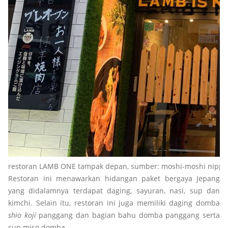
restoran LAMB ONE tampak depan, sumber: moshi-moshi nippo
Restoran ini menawarkan hidangan paket bergaya Jepang
yang didalamnya terdapat daging, sayuran, nasi, sup dan
kimchi. Selain itu, restoran ini juga memiliki daging domba
shio koji
panggang dan bagian bahu domba panggang serta
sup miso domba.