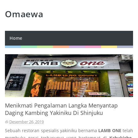
Omaewa
Home
Menikmati Pengalaman Langka Menyantap
Daging Kambing Yakiniku Di Shinjuku
di
Desember 26, 2019
Sebuah restoran spesialis yakiniku bernama
LAMB ONE
telah
membuka gerai terbarunya yang bertempat di
Kabukicho,