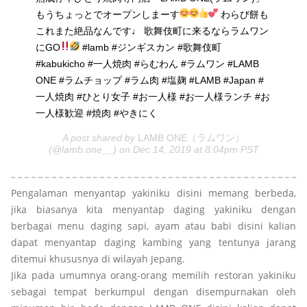
もうちょっとでオープンしまーす
わらび餅も
これまた絶品なんです♩ 歌舞伎町に来るならラムワン
にGO
#lamb #ジンギスカン #歌舞伎町
#kabukicho #一人焼肉 #らむわん #ラムワン #LAMB
ONE #ラムチョップ #ラム肉 #塩麹 #LAMB #Japan #
一人焼肉 #ひとり女子 #お一人様 #お一人様ランチ #お
一人様歓迎 #焼肉 #やきにく
A post shared by
LAMB ONE（ラムワン）
(@lamb.one__) on Dec 14, 2019 at 8:04pm PST
Pengalaman menyantap yakiniku disini memang berbeda,
jika biasanya kita menyantap daging yakiniku dengan
berbagai menu daging sapi, ayam atau babi disini kalian
dapat menyantap daging kambing yang tentunya jarang
ditemui khususnya di wilayah Jepang.
Jika pada umumnya orang-orang memilih restoran yakiniku
sebagai tempat berkumpul dengan disempurnakan oleh