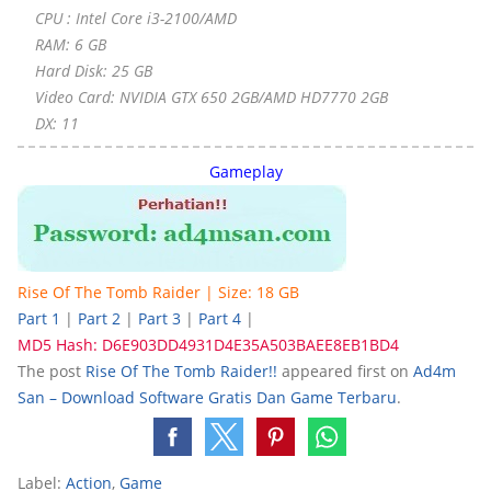
CPU : Intel Core i3-2100/AMD
RAM: 6 GB
Hard Disk: 25 GB
Video Card: NVIDIA GTX 650 2GB/AMD HD7770 2GB
DX: 11
Gameplay
Rise Of The Tomb Raider | Size: 18 GB
Part 1
|
Part 2
|
Part 3
|
Part 4
|
MD5 Hash: D6E903DD4931D4E35A503BAEE8EB1BD4
The post
Rise Of The Tomb Raider!!
appeared first on
Ad4m
San – Download Software Gratis Dan Game Terbaru
.
Label:
Action
,
Game