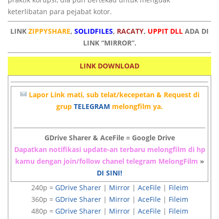
keterlibatan para pejabat kotor.
LINK
ZIPPYSHARE
,
SOLIDFILES
,
RACATY
,
UPPIT DLL
ADA DI
LINK “MIRROR”.
LINK DOWNLOAD
Lapor Link mati, sub telat/kecepetan & Request di
grup
TELEGRAM
melongfilm ya.
GDrive Sharer & AceFile = Google Drive
Dapatkan notifikasi update-an terbaru melongfilm di hp
kamu dengan join/follow chanel telegram MelongFilm
»
DI SINI!
240p =
GDrive Sharer
|
Mirror
|
AceFile
|
Fileim
360p =
GDrive Sharer
|
Mirror
|
AceFile
|
Fileim
480p =
GDrive Sharer
|
Mirror
|
AceFile
|
Fileim