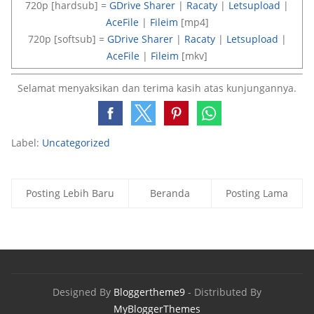
720p [hardsub] =
GDrive Sharer
|
Racaty
|
Letsupload
|
AceFile
|
Fileim
[mp4]
720p [softsub] =
GDrive Sharer
|
Racaty
|
Letsupload
|
AceFile
|
Fileim
[mkv]
Selamat menyaksikan dan terima kasih atas kunjungannya.
Label:
Uncategorized
Posting Lebih Baru
Beranda
Posting Lama
Designed By
Bloggertheme9
- Distributed By
MyBloggerThemes