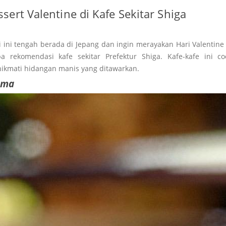
ert Valentine di Kafe Sekitar Shiga
i ini tengah berada di Jepang dan ingin merayakan Hari Valentin
a rekomendasi kafe sekitar Prefektur Shiga. Kafe-kafe ini c
ikmati hidangan manis yang ditawarkan.
ama