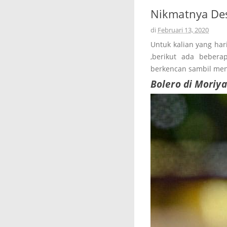
Nikmatnya Dess
di
Februari 13, 2020
Untuk kalian yang har
,berikut ada beberap
berkencan sambil men
Bolero di Moriy