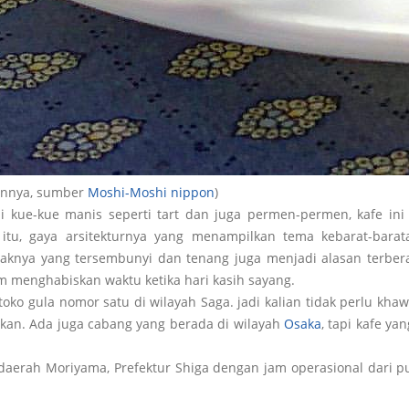
ainnya, sumber
Moshi-Moshi nippon
)
i kue-kue manis seperti tart dan juga permen-permen, kafe ini 
in itu, gaya arsitekturnya yang menampilkan tema kebarat-bar
taknya yang tersembunyi dan tenang juga menjadi alasan terberat
am menghabiskan waktu ketika hari kasih sayang.
toko gula nomor satu di wilayah Saga. jadi kalian tidak perlu kha
ikan. Ada juga cabang yang berada di wilayah
Osaka
, tapi kafe ya
daerah Moriyama, Prefektur Shiga dengan jam operasional dari p