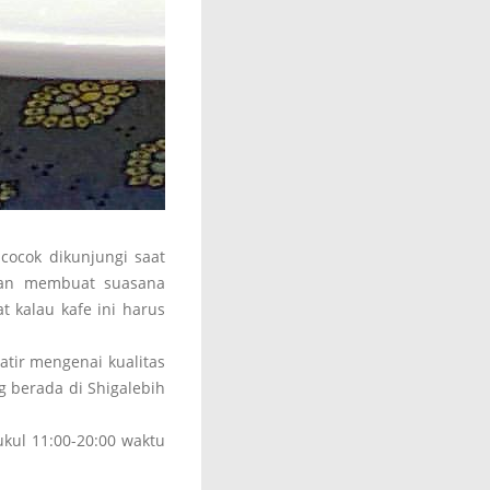
cocok dikunjungi saat
atan membuat suasana
 kalau kafe ini harus
watir mengenai kualitas
ng berada di Shigalebih
ukul 11:00-20:00 waktu