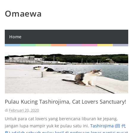
Omaewa
Home
Pulau Kucing Tashirojima, Cat Lovers Sanctuary!
di
Februari 20, 2020
Untuk para cat lovers yang berencana liburan ke Jepang,
jangan lupa mampir yuk ke pulau satu ini.
Tashirojima (田 代
島) adalah sebuah pulau kecil di pedesaan lepas pantai pusat