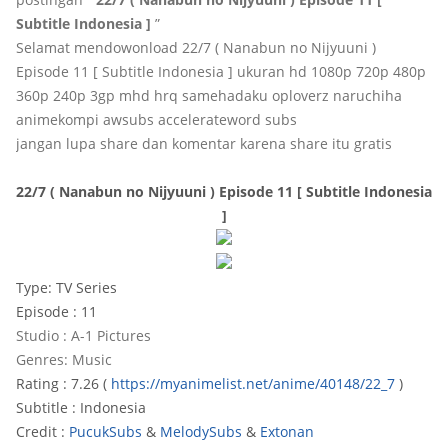
Subtitle Indonesia ]
”
Selamat mendowonload 22/7 ( Nanabun no Nijyuuni )
Episode 11 [ Subtitle Indonesia ] ukuran hd 1080p 720p 480p
360p 240p 3gp mhd hrq samehadaku oploverz naruchiha
animekompi awsubs accelerateword subs
jangan lupa share dan komentar karena share itu gratis
22/7 ( Nanabun no Nijyuuni ) Episode 11 [ Subtitle Indonesia
]
Type: TV Series
Episode : 11
Studio : A-1 Pictures
Genres: Music
Rating : 7.26 (
https://myanimelist.net/anime/40148/22_7
)
Subtitle : Indonesia
Credit :
PucukSubs
&
MelodySubs
&
Extonan