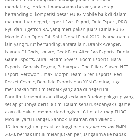
mendatang, terdapat nama-nama besar yang kerap
bertanding di kompetisi besar PUBG Mobile baik di dalam
maupun luar negeri, seperti Evos Esport, Onic Esport, RRQ
Ryu dan Bigetron RA, yang merupakan Juara Dunia PUBG
Mobile Club Open Fall Split Global Final 2019. Nama-nama
lain yang turut bertanding, antara lain, Dranix Avenger,
Islands Of Gods, Louvre, Geek Fam, Alter Ego Esports, Dunia
Game Esports, Aura, Victim Sovers, Boom Esports, Nara
Esports, Genesis Dogma, Bahampaz, The Pillars Slayer, NFT
Esport, Aerowolf Limax, Morph Team, Siren Esports, Red
Rocket Cosmic, Bonafide Esports dan XCN Gaming, juga
merupakan tim-tim terbaik yang ada di negeri ini.
Para tim tersebut akan dibagi kedalam 3 kelompok grup yang
setiap grupnya berisi 8 tim. Dalam sehari, sebanyak 6 game
akan diadakan, mempertandingkan 16 tim di 4 map PUBG
Mobile, yaitu Erangel, Sanhok, Miramar, dan Vikendi.
16 tim penghuni posisi tertinggi pada
regular season
PMPL
2020, berhak untuk melanjutkan perjuangannya ke babak