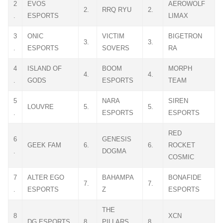
2
EVOS
AEROWOLF
2.
RRQ RYU
2.
.
ESPORTS
LIMAX
3
ONIC
VICTIM
BIGETRON
3.
3.
.
ESPORTS
SOVERS
RA
4
ISLAND OF
BOOM
MORPH
4.
4.
.
GODS
ESPORTS
TEAM
5
NARA
SIREN
LOUVRE
5.
5.
.
ESPORTS
ESPORTS
RED
6
GENESIS
GEEK FAM
6.
6.
ROCKET
.
DOGMA
COSMIC
7
ALTER EGO
BAHAMPA
BONAFIDE
7.
7.
.
ESPORTS
Z
ESPORTS
THE
8
XCN
DG ESPORTS
8.
PILLARS
8.