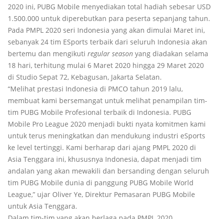
2020 ini, PUBG Mobile menyediakan total hadiah sebesar USD
1.500.000 untuk diperebutkan para peserta sepanjang tahun.
Pada PMPL 2020 seri Indonesia yang akan dimulai Maret ini,
sebanyak 24 tim ESports terbaik dari seluruh Indonesia akan
bertemu dan mengikuti
regular season
yang diadakan selama
18 hari, terhitung mulai 6 Maret 2020 hingga 29 Maret 2020
di Studio Sepat 72, Kebagusan, Jakarta Selatan.
“Melihat prestasi Indonesia di PMCO tahun 2019 lalu,
membuat kami bersemangat untuk melihat penampilan tim-
tim PUBG Mobile Profesional terbaik di Indonesia. PUBG
Mobile Pro League 2020 menjadi bukti nyata komitmen kami
untuk terus meningkatkan dan mendukung industri eSports
ke level tertinggi. Kami berharap dari ajang PMPL 2020 di
Asia Tenggara ini, khususnya Indonesia, dapat menjadi tim
andalan yang akan mewakili dan bersanding dengan seluruh
tim PUBG Mobile dunia di panggung PUBG Mobile World
League,” ujar Oliver Ye, Direktur Pemasaran PUBG Mobile
untuk Asia Tenggara.
Dalam tim-tim yang akan berlaga pada PMPL 2020