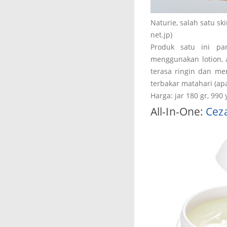
Naturie, salah satu ski
net.jp)
Produk satu ini pa
menggunakan lotion, a
terasa ringin dan me
terbakar matahari (ap
Harga: jar 180 gr, 990
All-In-One:
Cez