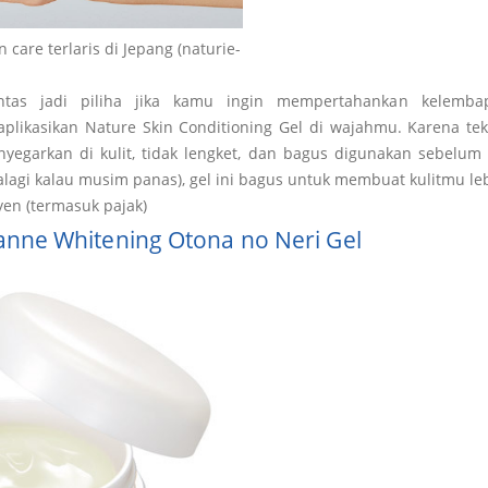
n care terlaris di Jepang (naturie-
ntas jadi piliha jika kamu ingin mempertahankan kelembap
plikasikan Nature Skin Conditioning Gel di wajahmu. Karena tek
nyegarkan di kulit, tidak lengket, dan bagus digunakan sebelum 
alagi kalau musim panas), gel ini bagus untuk membuat kulitmu l
 yen (termasuk pajak)
anne Whitening Otona no Neri Gel