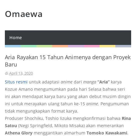
Omaewa
Home
Aria Rayakan 15 Tahun Animenya dengan Proyek
Baru
di
April 13, 2020
Situs resmi
untuk adaptasi
anime
dari
manga
“Aria”
karya
Kozue Amano mengumumkan pada hari Selasa bahwa seri
ini akan mendapat karya baru yang akan debut musim dingin
ini untuk merayakan ulang tahun ke-15
anime.
Pengumuman
tidak mengungkapkan format karya.
Produser Shochiku, Toshio Iizuka mengkonfirmasi bahwa
Rina
Satou
(Negi Springfield, Mikoto Misaka) akan memerankan
Athena Glory
menggantikan almarhum
Tomoko Kawakami
.