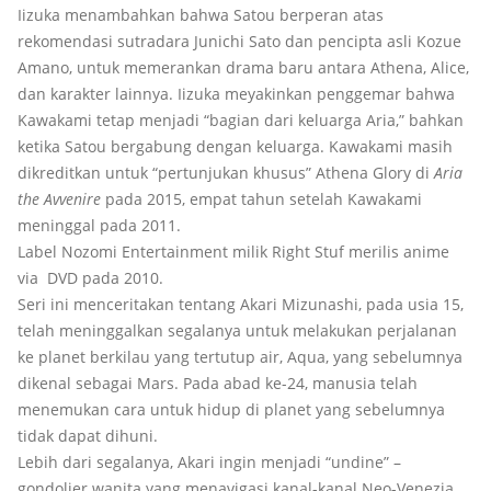
Iizuka menambahkan bahwa Satou berperan atas
rekomendasi sutradara Junichi Sato dan pencipta asli Kozue
Amano, untuk memerankan drama baru antara Athena, Alice,
dan karakter lainnya. Iizuka meyakinkan penggemar bahwa
Kawakami tetap menjadi “bagian dari keluarga Aria,” bahkan
ketika Satou bergabung dengan keluarga. Kawakami masih
dikreditkan untuk “pertunjukan khusus” Athena Glory di
Aria
the Avvenire
pada 2015, empat tahun setelah Kawakami
meninggal pada 2011.
Label Nozomi Entertainment milik Right Stuf merilis anime
via DVD pada 2010.
Seri ini menceritakan tentang Akari Mizunashi, pada usia 15,
telah meninggalkan segalanya untuk melakukan perjalanan
ke planet berkilau yang tertutup air, Aqua, yang sebelumnya
dikenal sebagai Mars. Pada abad ke-24, manusia telah
menemukan cara untuk hidup di planet yang sebelumnya
tidak dapat dihuni.
Lebih dari segalanya, Akari ingin menjadi “undine” –
gondolier wanita yang menavigasi kanal-kanal Neo-Venezia.