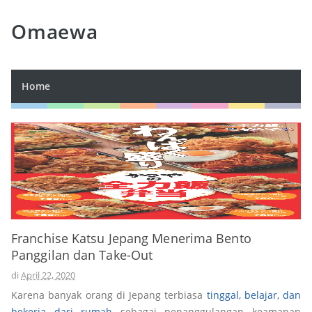
Omaewa
Home
Franchise Katsu Jepang Menerima Bento
Panggilan dan Take-Out
di
April 22, 2020
Karena banyak orang di Jepang terbiasa
tinggal, belajar, dan
bekerja dari rumah
sebagai penanggulangan keamanan