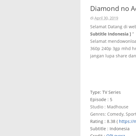
Diamond no Ace
di
April 30, 2019
Selamat Datang di we
Subtitle Indonesia ]
”
Selamat mendowonload 
360p 240p 3gp mhd hr
jangan lupa share dan
Type: TV Series
Episode : 5
Studio : Madhouse
Genres: Comedy, Sport
Rating : 8.38 (
https:/
Subtitle : Indonesia
Credit :
OPLoverz