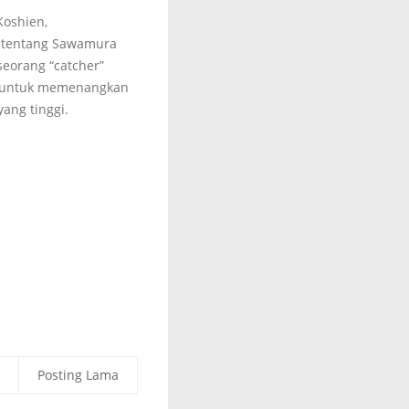
Koshien,
 tentang Sawamura
seorang “catcher”
a untuk memenangkan
ang tinggi.
Posting Lama