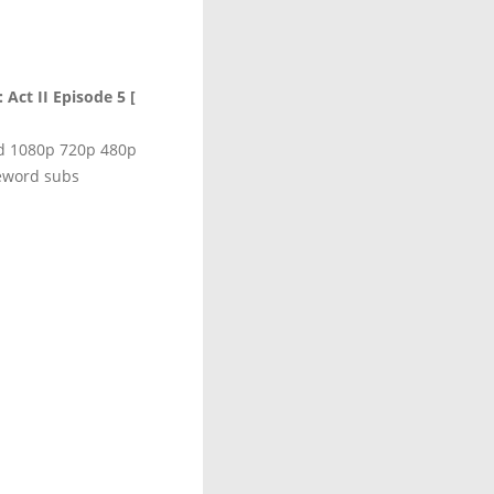
Act II Episode 5 [
hd 1080p 720p 480p
eword subs