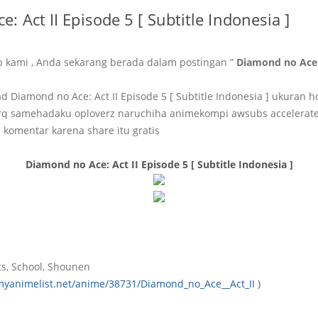
: Act II Episode 5 [ Subtitle Indonesia ]
b kami , Anda sekarang berada dalam postingan ”
Diamond no Ace: 
Diamond no Ace: Act II Episode 5 [ Subtitle Indonesia ] ukuran 
q samehadaku oploverz naruchiha animekompi awsubs accelerat
 komentar karena share itu gratis
Diamond no Ace: Act II Episode 5 [ Subtitle Indonesia ]
s, School, Shounen
/myanimelist.net/anime/38731/Diamond_no_Ace__Act_II
)