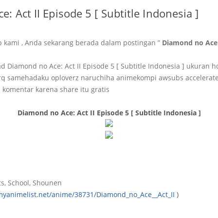
: Act II Episode 5 [ Subtitle Indonesia ]
b kami , Anda sekarang berada dalam postingan ”
Diamond no Ace: 
Diamond no Ace: Act II Episode 5 [ Subtitle Indonesia ] ukuran 
q samehadaku oploverz naruchiha animekompi awsubs accelerat
 komentar karena share itu gratis
Diamond no Ace: Act II Episode 5 [ Subtitle Indonesia ]
s, School, Shounen
/myanimelist.net/anime/38731/Diamond_no_Ace__Act_II
)