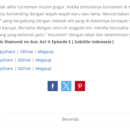
lah akhir turnamen musim gugur. Ketika dimulainya turnamen di 
ou bertanding dengan wajah-wajah baru dan lama. Menceritakan
er” yang bergabung dengan sekolah elit yang di dalamnya terdapat 
i Kazuya. Bersama dengan seluruh anggota tim, mereka berusah
ang yang terkenal yaitu ” Koushien” dengan tekat dan determinasi y
 Diamond no Ace: Act II Episode 5 [ Subtitle Indonesia ]
ppyshare
|
GDrive
|
Megaup
yshare
|
GDrive
|
Megaup
yshare
|
GDrive
|
Megaup
Beranda