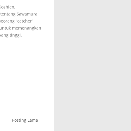
Koshien,
 tentang Sawamura
seorang “catcher”
a untuk memenangkan
ang tinggi.
Posting Lama