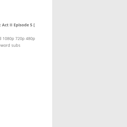
Act II Episode 5 [
hd 1080p 720p 480p
eword subs