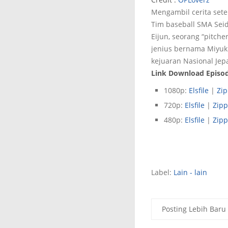
Mengambil cerita sete
Tim
baseball
SMA Seid
Eijun, seorang “pitch
jenius bernama Miyuk
kejuaran Nasional Jep
Link Download Episode
1080p:
Elsfile
|
Zi
720p:
Elsfile
|
Zipp
480p:
Elsfile
|
Zipp
Label:
Lain - lain
Posting Lebih Baru