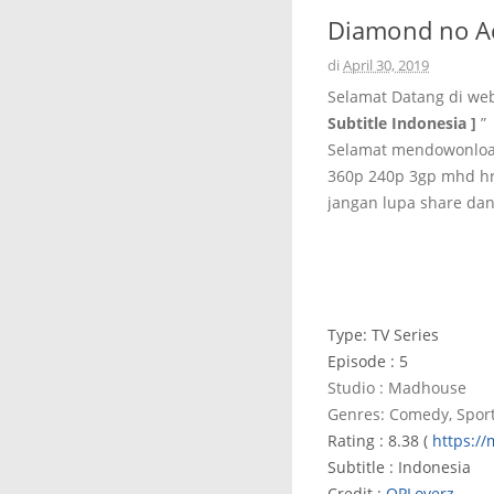
Diamond no Ace
di
April 30, 2019
Selamat Datang di we
Subtitle Indonesia ]
”
Selamat mendowonload 
360p 240p 3gp mhd hr
jangan lupa share dan
Type: TV Series
Episode : 5
Studio : Madhouse
Genres: Comedy, Sport
Rating : 8.38 (
https:/
Subtitle : Indonesia
Credit :
OPLoverz