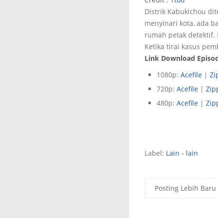
Distrik Kabukichou di
menyinari kota, ada b
rumah petak detektif.
Ketika tirai kasus pem
Link Download Episode
1080p:
Acefile
|
Zi
720p:
Acefile
|
Zip
480p:
Acefile
|
Zip
Label:
Lain - lain
Posting Lebih Baru