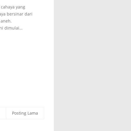
k cahaya yang
ya bersinar dari
 aneh.
ini dimulai…
Posting Lama