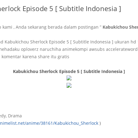
rlock Episode 5 [ Subtitle Indonesia ]
b kami , Anda sekarang berada dalam postingan ”
Kabukichou Sher
 Kabukichou Sherlock Episode 5 [ Subtitle Indonesia ] ukuran hd
ehadaku oploverz naruchiha animekompi awsubs accelerateword
 komentar karena share itu gratis
Kabukichou Sherlock Episode 5 [ Subtitle Indonesia ]
edy, Drama
animelist.net/anime/38161/Kabukichou_Sherlock
)