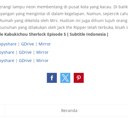
terangi lampu neon membentang di pusat kota yang kacau. Di bali
ayangan yang mengintai di dalam kegelapan. Namun, sepercik caha
 Rumah yang dikelola oleh Mrs. Hudson ini juga dihuni tujuh orang
bunuhan yang dilakukan oleh Jack the Ripper telah terbuka, kisah 
 Kabukichou Sherlock Episode 5 [ Subtitle Indonesia ]
ppyshare
|
GDrive
|
Mirror
pyshare
|
GDrive
|
Mirror
pyshare
|
GDrive
|
Mirror
Beranda