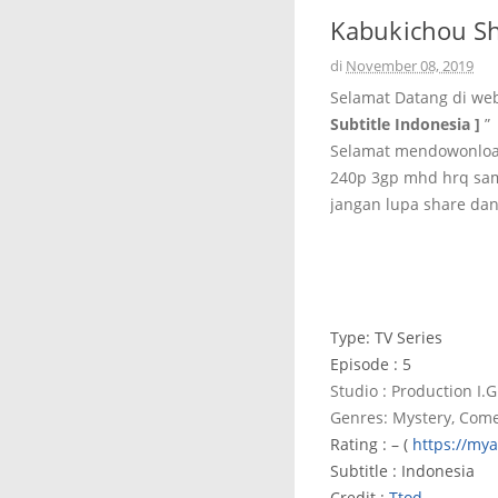
Kabukichou She
di
November 08, 2019
Selamat Datang di we
Subtitle Indonesia ]
”
Selamat mendowonload
240p 3gp mhd hrq sam
jangan lupa share dan
Type: TV Series
Episode : 5
Studio : Production I.G
Genres: Mystery, Com
Rating : – (
https://my
Subtitle : Indonesia
Credit :
Ttod