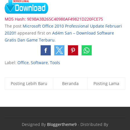
MD5 Hash: 9E9BA3B265C40980AF49821D220FCE75
The post
Microsoft Office 2010 Professional Update Februari
2020!!
appeared first on
Ad4m San – Download Software
Gratis Dan Game Terbaru
.
Label:
Office
,
Software
,
Tools
Posting Lebih Baru
Beranda
Posting Lama
Designed By
Bloggertheme9
- Distributed By