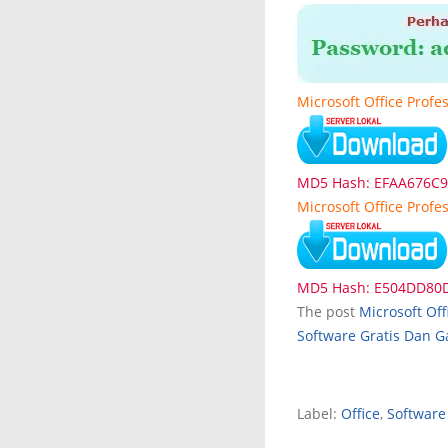
Microsoft Office Profe
MD5 Hash: EFAA676C
Microsoft Office Profe
MD5 Hash: E504DD80
The post
Microsoft Off
Software Gratis Dan 
Label:
Office
,
Software