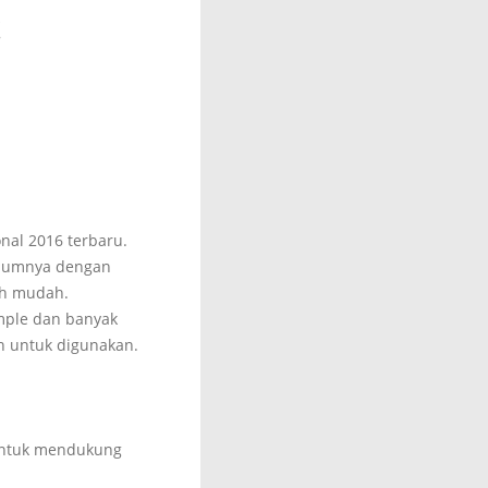
!
onal 2016 terbaru.
belumnya dengan
ih mudah.
mple dan banyak
n untuk digunakan.
 untuk mendukung