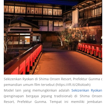
Sekizenkan Ryokan di Shima Onsen Resort, Prefektur Gunma dik
pemandian umum film tersebut (https://ift.tt/2RoXoxh)
Model lain yang memungkinkan adalah
Sekizenkan Ryokan
(penginapan bergaya Jepang tradisional) di Shima Onsen
Resort, Prefektur Gunma. Tempat ini memiliki jembatan