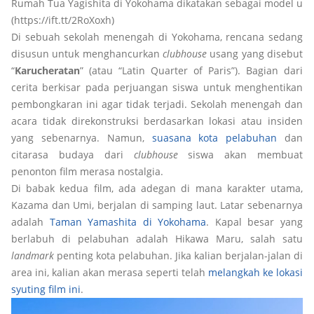
Rumah Tua Yagishita di Yokohama dikatakan sebagai model un
(https://ift.tt/2RoXoxh)
Di sebuah sekolah menengah di Yokohama, rencana sedang
disusun untuk menghancurkan
clubhouse
usang yang disebut
“
Karucheratan
” (atau “Latin Quarter of Paris”). Bagian dari
cerita berkisar pada perjuangan siswa untuk menghentikan
pembongkaran ini agar tidak terjadi. Sekolah menengah dan
acara tidak direkonstruksi berdasarkan lokasi atau insiden
yang sebenarnya. Namun,
suasana kota pelabuhan
dan
citarasa budaya dari
clubhouse
siswa akan membuat
penonton film merasa nostalgia.
Di babak kedua film, ada adegan di mana karakter utama,
Kazama dan Umi, berjalan di samping laut. Latar sebenarnya
adalah
Taman Yamashita di Yokohama
. Kapal besar yang
berlabuh di pelabuhan adalah Hikawa Maru, salah satu
landmark
penting kota pelabuhan. Jika kalian berjalan-jalan di
area ini, kalian akan merasa seperti telah
melangkah ke lokasi
syuting film ini
.