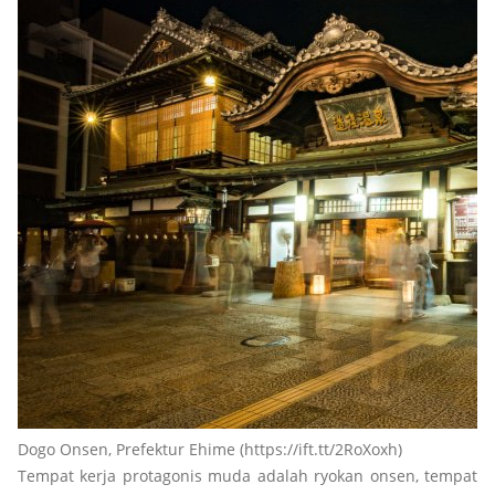
Dogo Onsen, Prefektur Ehime (https://ift.tt/2RoXoxh)
Tempat kerja protagonis muda adalah ryokan onsen, tempat