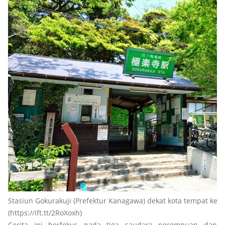
Stasiun Gokurakuji (Prefektur Kanagawa) dekat kota tempat keem
(https://ift.tt/2RoXoxh)
Cerita ini berfokus pada tiga saudara perempuan dan