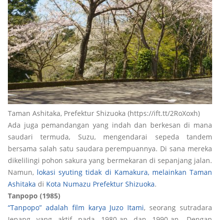
Taman Ashitaka, Prefektur Shizuoka (https://ift.tt/2RoXoxh)
Ada juga pemandangan yang indah dan berkesan di mana
saudari termuda, Suzu, mengendarai sepeda tandem
bersama salah satu saudara perempuannya. Di sana mereka
dikelilingi pohon sakura yang bermekaran di sepanjang jalan.
Namun,
lokasi syuting tidak di Kamakura, melainkan Taman
Ashitaka
di
Kota Numazu Prefektur Shizuoka
.
Tanpopo (1985)
“Tanpopo” adalah film karya Juzo Itami
, seorang sutradara
Jepang yang aktif pada 1980-an dan 1990-an. Dengan