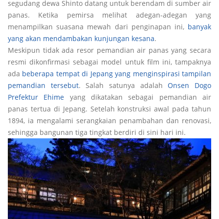
segudang dewa Shinto datang untuk berendam di sumber air
panas. Ketika pemirsa melihat adegan-adegan yang
menampilkan suasana mewah dari penginapan ini,
banyak
yang akan mendambakan kunjungan kesana
.
Meskipun tidak ada resor pemandian air panas yang secara
resmi dikonfirmasi sebagai model untuk film ini, tampaknya
ada
beberapa tempat di Jepang yang menginspirasi tampilan
pemandian tersebut
. Salah satunya adalah
Onsen Dogo
Prefektur Ehime
yang dikatakan sebagai pemandian air
panas tertua di Jepang. Setelah konstruksi awal pada tahun
1894, ia mengalami serangkaian penambahan dan renovasi,
sehingga bangunan tiga tingkat berdiri di sini hari ini.