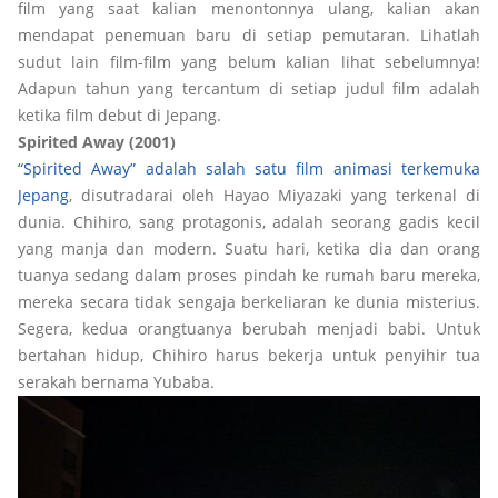
film yang saat kalian menontonnya ulang, kalian akan
mendapat penemuan baru di setiap pemutaran. Lihatlah
sudut lain film-film yang belum kalian lihat sebelumnya!
Adapun tahun yang tercantum di setiap judul film adalah
ketika film debut di Jepang.
Spirited Away (2001)
“Spirited Away” adalah salah satu film animasi terkemuka
Jepang
, disutradarai oleh Hayao Miyazaki yang terkenal di
dunia. Chihiro, sang protagonis, adalah seorang gadis kecil
yang manja dan modern. Suatu hari, ketika dia dan orang
tuanya sedang dalam proses pindah ke rumah baru mereka,
mereka secara tidak sengaja berkeliaran ke dunia misterius.
Segera, kedua orangtuanya berubah menjadi babi. Untuk
bertahan hidup, Chihiro harus bekerja untuk penyihir tua
serakah bernama Yubaba.