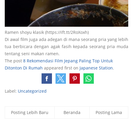
Ramen shoyu klasik (https://ift.tt/2RoXoxh)
Di awal film juga ada adegan di mana seorang pria yang lebih
tua berbicara dengan agak fasih kepada seorang pria muda
tentang seni makan ramen.
The post
8 Rekomendasi Film Jepang Paling Top Untuk
Ditonton Di Rumah
appeared first on
Japanese Station
.
Label:
Uncategorized
Posting Lebih Baru
Beranda
Posting Lama