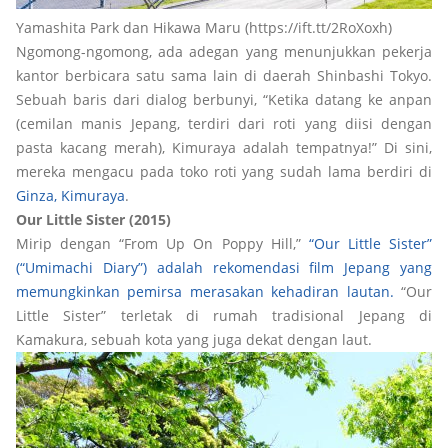
Yamashita Park dan Hikawa Maru (https://ift.tt/2RoXoxh)
Ngomong-ngomong, ada adegan yang menunjukkan pekerja
kantor berbicara satu sama lain di daerah Shinbashi Tokyo.
Sebuah baris dari dialog berbunyi, “Ketika datang ke anpan
(cemilan manis Jepang, terdiri dari roti yang diisi dengan
pasta kacang merah), Kimuraya adalah tempatnya!” Di sini,
mereka mengacu pada toko roti yang sudah lama berdiri di
Ginza, Kimuraya
.
Our Little Sister (2015)
Mirip dengan “From Up On Poppy Hill,”
“Our Little Sister”
(“Umimachi Diary”) adalah rekomendasi film Jepang yang
memungkinkan pemirsa merasakan kehadiran lautan.
“Our
Little Sister” terletak di rumah tradisional Jepang di
Kamakura, sebuah kota yang juga dekat dengan laut.